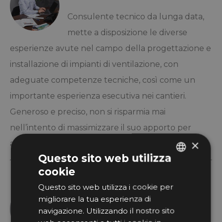
Consulente tecnico da lunga data,
mette a disposizione le diverse
esperienze avute nel campo
della progettazione e
installazione di impianti di ventilazione, con
adeguate competenze tecniche, così come un
importante esperienza esecutiva nei cantieri.
Generoso e preciso, non si risparmia mai
nell’intento di massimizzare il suo apporto per
×
arrivare a soluzioni ottimali e definitive per i clienti.
Questo sito web utilizza
cookie
ITALIAN
Questo sito web utilizza i cookie per
Sig.ra Wally Schwarz
GERMAN
migliorare la tua esperienza di
navigazione. Utilizzando il nostro sito
L’anima amministrativa del team: