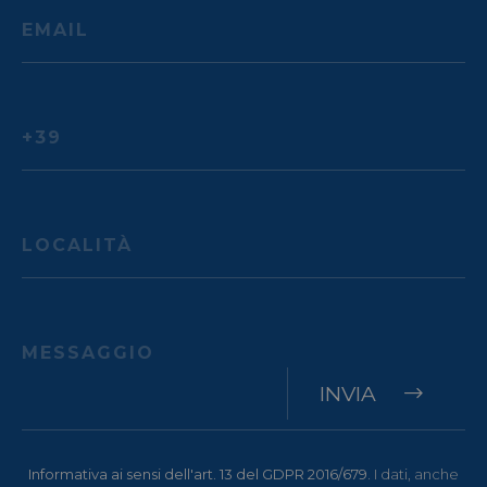
[abcdef0123456789]{32}
www.menerga.it
Sessio
resolution
www.menerga.it
Sessio
Google
Privacy Policy
VISITOR_PRIVACY_METADATA
YouTube
5 mesi
.youtube.com
settim
INVIA
Informativa ai sensi dell'art. 13 del GDPR 2016/679.
I dati, anche