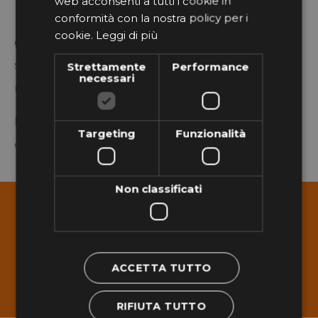
web acconsenti a tutti i cookie in
conformità con la nostra policy per i
ordini, offerte, segreteria e
cookie.
Leggi di più
coordinamento sono il suo pane quotidiano,
sempre con velocità e precisione dà a tutti le
Strettamente
Performance
necessari
risposte che servono ad ogni richiesta.
Persona d’ordine e scrupolosa, mette sempre a
Targeting
Funzionalità
disposizione la sua affidabilità.
Non classificati
Service Menerga
ACCETTA TUTTO
L'assistenza tecnica, il nostro fiore all'occhiello.
RIFIUTA TUTTO