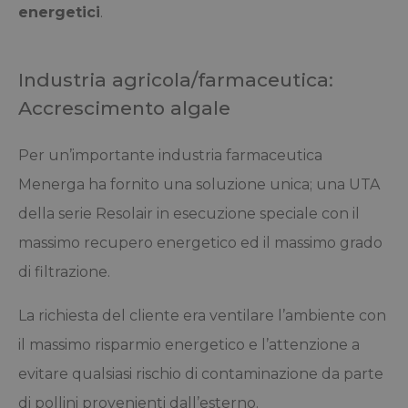
energetici
.
I cookie strettamente necessari consentono le
funzionalità principali del sito web come l'accesso
dell'utente e la gestione dell'account. Il sito web
non può essere utilizzato correttamente senza i
Industria agricola/farmaceutica:
cookie strettamente necessari.
Accrescimento algale
Fornitore /
Nome
Scade
Dominio
Per un’importante industria farmaceutica
_GRECAPTCHA
Google LLC
5 mesi
www.google.com
settim
Menerga ha fornito una soluzione unica; una UTA
della serie Resolair in esecuzione speciale con il
massimo recupero energetico ed il massimo grado
di filtrazione.
[abcdef0123456789]{32}
www.menerga.it
Sessio
La richiesta del cliente era ventilare l’ambiente con
il massimo risparmio energetico e l’attenzione a
resolution
www.menerga.it
Sessio
evitare qualsiasi rischio di contaminazione da parte
Google
di pollini provenienti dall’esterno.