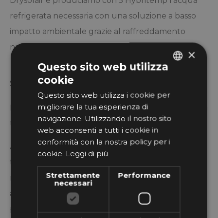
Drysolair e produciamo con 5 Hybritemp l’acqua
refrigerata necessaria con una soluzione a basso
impatto ambientale grazie al raffreddamento
naturale adiabatico.
×
Questo sito web utilizza
cookie
Stamperia tessile di Martinengo
ITALIAN
Questo sito web utilizza i cookie per
GERMAN
migliorare la tua esperienza di
La stampa dei tessuti avviene “stampanti tessili” con
navigazione. Utilizzando il nostro sito
testine flottanti su magneti.
web acconsenti a tutti i cookie in
conformità con la nostra policy per i
A garanzia di un
risultato di stampa perfetto
con
cookie.
Leggi di più
tempi di produzione ottimali è necessario
Strettamente
Performance
mantenere
costanti temperatura e umidità
,
necessari
anche piccoli slittamenti del setpoint desiderato
possono compromettere il risultato finale e la