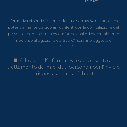
Informativa ai sensi dell'art. 13 del GDPR 2016/679.
I dati, anche
potenzialmente particolari, conferiti con la compilazione del
presente modulo di richiesta informazioni ed eventualmente
mediante allegazione del Suo CV saranno oggetto di
trattamento cartaceo ed informatizzato. I Suoi dati saranno
utilizzati esclusivamente per valutare la Sua candidatura e
darLe un riscontro. Titolare del trattamento è Menerga Italia NE
Sì, ho letto l'informativa e acconsento al
SRL, Via degli Artigiani, 12 - I-39100 Bolzano (BZ), cui potrà
trattamento dei miei dati personali per l'invio e
rivolgersi per l'esercizio dei Suoi diritti, tra cui rientrano il diritto
la risposta alla mia richiesta
d'accesso ai dati, d'integrazione, rettifica e cancellazione. Per
la visione dell'informativa completa si rimanda a:
privacy policy
.