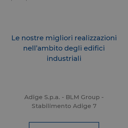
Privacy Policy
VISITOR_PRIVACY_METADATA
YouTube
5 mesi
.youtube.com
settim
Le nostre migliori realizzazioni
nell’ambito degli edifici
industriali
CookieScriptConsent
CookieScript
5 mesi
www.menerga.it
settim
Adige S.p.a. - BLM Group -
Stabilimento Adige 7