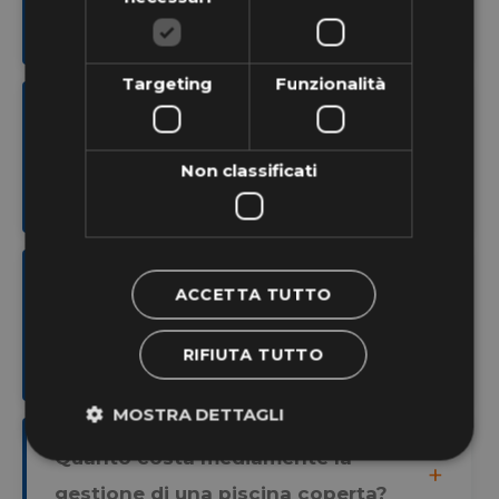
una piscina coperta?
Targeting
Funzionalità
È necessario un impianto di
ventilazione per una vasca
Non classificati
idromassaggio?
Si può spegnere l’impianto di
ACCETTA TUTTO
ventilazione di una piscina durante
RIFIUTA TUTTO
la notte?
MOSTRA DETTAGLI
Quanto costa mediamente la
gestione di una piscina coperta?