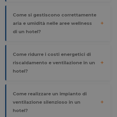
resolution
www.menerga.it
Sessio
Google
Come si gestiscono correttamente
Privacy Policy
VISITOR_PRIVACY_METADATA
YouTube
5 mesi
aria e umidità nelle aree wellness
.youtube.com
settim
di un hotel?
Come ridurre i costi energetici di
riscaldamento e ventilazione in un
hotel?
Come realizzare un impianto di
CookieScriptConsent
CookieScript
5 mesi
ventilazione silenzioso in un
www.menerga.it
settim
hotel?