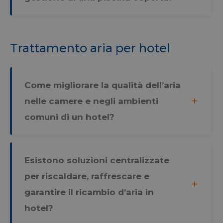
Strettamente necessari
Performance
Targeting
Funzionalità
Non classificati
Trattamento aria per hotel
I cookie strettamente necessari consentono le
funzionalità principali del sito web come l'accesso
dell'utente e la gestione dell'account. Il sito web
non può essere utilizzato correttamente senza i
cookie strettamente necessari.
Come migliorare la qualità dell’aria
Fornitore /
nelle camere e negli ambienti
Nome
Scade
Dominio
comuni di un hotel?
_GRECAPTCHA
Google LLC
5 mesi
www.google.com
settim
Esistono soluzioni centralizzate
per riscaldare, raffrescare e
garantire il ricambio d’aria in
[abcdef0123456789]{32}
www.menerga.it
Sessio
hotel?