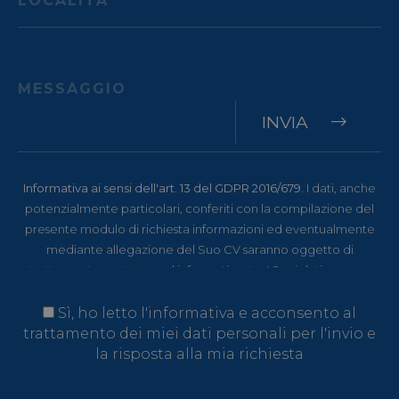
INVIA
Informativa ai sensi dell'art. 13 del GDPR 2016/679.
I dati, anche
potenzialmente particolari, conferiti con la compilazione del
presente modulo di richiesta informazioni ed eventualmente
mediante allegazione del Suo CV saranno oggetto di
trattamento cartaceo ed informatizzato. I Suoi dati saranno
utilizzati esclusivamente per valutare la Sua candidatura e
darLe un riscontro. Titolare del trattamento è Menerga Italia NE
Sì, ho letto l'informativa e acconsento al
SRL, Via degli Artigiani, 12 - I-39100 Bolzano (BZ), cui potrà
trattamento dei miei dati personali per l'invio e
rivolgersi per l'esercizio dei Suoi diritti, tra cui rientrano il diritto
la risposta alla mia richiesta
d'accesso ai dati, d'integrazione, rettifica e cancellazione. Per
la visione dell'informativa completa si rimanda a:
privacy policy
.