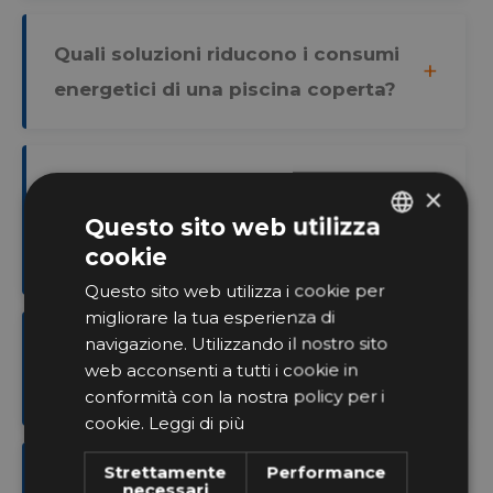
Quali soluzioni riducono i consumi
energetici di una piscina coperta?
Come si realizza un impianto di
×
ventilazione silenzioso per una
Questo sito web utilizza
cookie
SPA?
ITALIAN
Questo sito web utilizza i cookie per
GERMAN
migliorare la tua esperienza di
navigazione. Utilizzando il nostro sito
Quanta umidità produce una
web acconsenti a tutti i cookie in
piscina coperta?
conformità con la nostra policy per i
cookie.
Leggi di più
Strettamente
Performance
Qual è l’umidità ideale dell’aria in
necessari