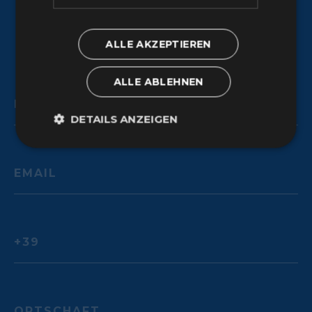
Kontakt
Sie haben eine Idee? Entdecken Sie, wie wir
diese gemeinsam realisieren können.
ALLE AKZEPTIEREN
ALLE ABLEHNEN
DETAILS ANZEIGEN
Unbedingt erforderlich
Performance
Targeting
Funktionalität
Unklassifizierte
Unbedingt erforderliche Cookies ermöglichen
wesentliche Kernfunktionen der Website wie die
Benutzeranmeldung und die Kontoverwaltung.
Ohne die unbedingt erforderlichen Cookies kann
die Website nicht ordnungsgemäß verwendet
werden.