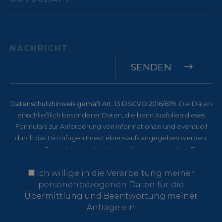
Anbieter /
Name
Ablauf
Domäne
_GRECAPTCHA
Google LLC
5 Mon
www.google.com
Woc
SENDEN
[abcdef0123456789]{32}
www.menerga.it
Sitz
Datenschutzhinweis gemäß Art. 13 DSGVO 2016/679
. Die Daten
einschließlich besonderer Daten, die beim Ausfüllen dieses
resolution
www.menerga.it
Sitz
Formulars zur Anforderung von Informationen und eventuell
durch das Hinzufügen Ihres Lebenslaufs angegeben werden,
werden in Papierform und elektronisch verarbeitet. Ihre Daten
werden ausschließlich genutzt, um Ihre Bewerbung zu
Google-
VISITOR_PRIVACY_METADATA
YouTube
5 Mon
bewerten und Ihnen zu antworten. Verantwortlicher für die
Ich willige in die Verarbeitung meiner
.youtube.com
Woc
Datenschutzerklärung
Datenverarbeitung ist die Menerga Italia NE SRL, Via degli
personenbezogenen Daten für die
Artigiani, 12 - I-39100 Bolzano (BZ), an die Sie sich wenden
Übermittlung und Beantwortung meiner
können, um Ihre Rechte geltend zu machen. Zu diesen
Anfrage ein
gehören u. a. das Recht auf Zugang zu den Daten und das