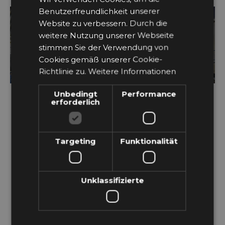
GERMAN
Benutzerfreundlichkeit unserer
Website zu verbessern. Durch die
weitere Nutzung unserer Webseite
LÜFTUNG
stimmen Sie der Verwendung von
INDUSTRIEGEBÄUDE
Cookies gemäß unserer Cookie-
Richtlinie zu.
Weitere Informationen
Unbedingt
Performance
erforderlich
Targeting
Funktionalität
Überzeugende Projekte für jede
Anforderung
Unklassifizierte
HIER GEHT’S ZU ALLEN
REFERENZEN