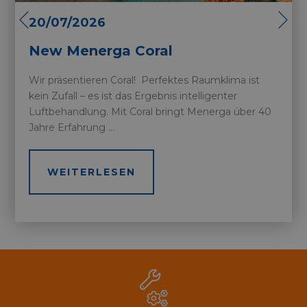
20/07/2026
New Menerga Coral
Wir präsentieren Coral! Perfektes Raumklima ist
kein Zufall – es ist das Ergebnis intelligenter
CookieScriptConsent
CookieScript
5 Mon
Luftbehandlung. Mit Coral bringt Menerga über 40
www.menerga.it
Woc
Jahre Erfahrung ...
WEITERLESEN