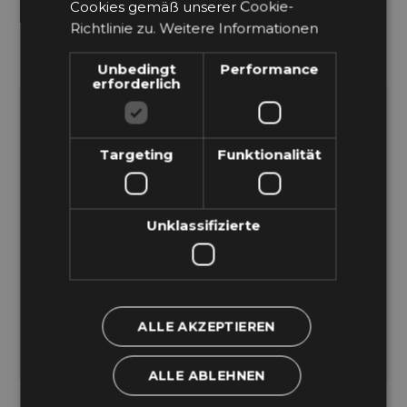
Cookies gemäß unserer Cookie-
CERTIFIED PASSIVE HOUSE
Richtlinie zu.
Weitere Informationen
COMPONENT - ADCONAIR
Unbedingt
Performance
erforderlich
Targeting
Funktionalität
Unklassifizierte
CERTIFIED PASSIVE HOUSE
ALLE AKZEPTIEREN
COMPONENT - RESOLAIR
ALLE ABLEHNEN