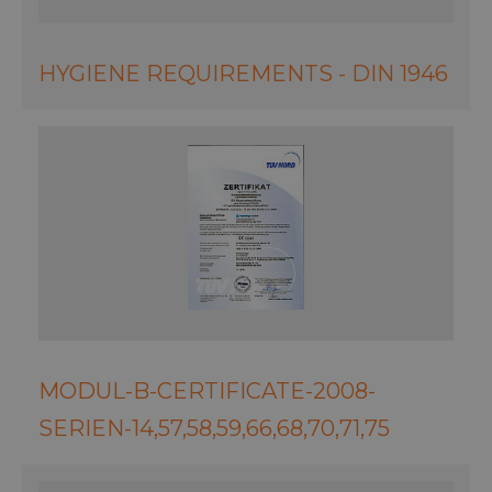
[abcdef0123456789]{32}
www.menerga.it
Sitz
HYGIENE REQUIREMENTS - DIN 1946
resolution
www.menerga.it
Sitz
Google-
VISITOR_PRIVACY_METADATA
YouTube
5 Mon
.youtube.com
Woc
Datenschutzerklärung
MODUL-B-CERTIFICATE-2008-
SERIEN-14,57,58,59,66,68,70,71,75