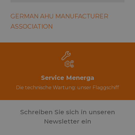
dom
impo
cook
GERMAN AHU MANUFACTURER
ASSOCIATION
Service Menerga
Die technische Wartung: unser Flaggschiff
Schreiben Sie sich in unseren
Newsletter ein