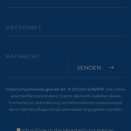
SENDEN
CookieScriptConsent
CookieScript
5 Mon
www.menerga.it
Woc
Datenschutzhinweis gemäß Art. 13 DSGVO 2016/679
. Die Daten
einschließlich besonderer Daten, die beim Ausfüllen dieses
Formulars zur Anforderung von Informationen und eventuell
durch das Hinzufügen Ihres Lebenslaufs angegeben werden,
werden in Papierform und elektronisch verarbeitet. Ihre Daten
werden ausschließlich genutzt, um Ihre Bewerbung zu
bewerten und Ihnen zu antworten. Verantwortlicher für die
Ich willige in die Verarbeitung meiner