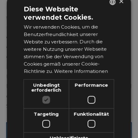
×
Bildung von feuchten Stellen verhindert und
Diese Webseite
verwendet Cookies.
sichergestellt, dass der Taupunkt der Bauteile
ITALIAN
Wir verwenden Cookies, um die
nicht erreicht wird. Unabhängig von der Intensität
GERMAN
Benutzerfreundlichkeit unserer
der Nutzung und der Art der Schwimmhalle ist
Website zu verbessern. Durch die
ein 24-Stunden-Betrieb der HLK-Anlage immer
weitere Nutzung unserer Webseite
stimmen Sie der Verwendung von
erforderlich. Die Wahl eines hocheffizienten
Cookies gemäß unserer Cookie-
besten Luftentfeuchters ist entscheidend, um die
Richtlinie zu.
Weitere Informationen
Betriebskosten in einer Schwimmhalle niedrig zu
Unbedingt
Performance
halten. Das neue Thermocond NG Bausystem wird
erforderlich
demnächst eingeführt, alle Eigenschaften finden
Sie in unserer Broschüre!
Targeting
Funktionalität
ERFAHREN SIE MEHR IN UNSERER
Unklassifizierte